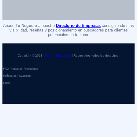
Añade
Tu Negocio
a nuestro
Directorio de Empresas
consiguiendo mas
visibilidad, reseñas y posicionamiento en buscadores para clientes
potenciales en tu zona.
Copyright © 2023 |
TuChincheta.com
| Reservados todos los derechos.
FAQ Preguntas Frecuentes
Política de Privacidad
Legal